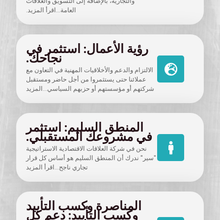
والتجارية، بالإضافة إلى التسويق والعلاقات
العامة...اقرأ المزيد.
رؤية الأعمال: استثمر في
نجاحك.
الالتزام والدعم والأخلاقيات المهنية في التعاون مع
عملائنا حتى يستثمروا من أجل حاضر ومستقبل
شركتهم أو مؤسستهم أو حزبهم السياسي...المزيد
المنطق السليم: استثمر
في مشروعك المستقبلي.
نحن في شركة العلاقات الاقتصادية الاستراتيجية
"سير" ندرك أن المنطق السليم هو أساس كل قرار
تجاري ناجح...اقرأ المزيد
المناصرة وكسب التأييد
وكسب التأييد: دعم كل