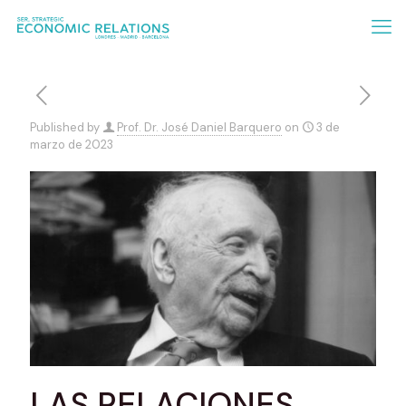
Published by
Prof. Dr. José Daniel Barquero
on
3 de
marzo de 2023
LAS RELACIONES