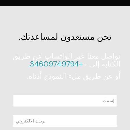
نحن مستعدون لمساعدتك.
تواصل معنا عبر الواتساب عن طريق
الكتابة إلى +
+34609749794,
أو عن طريق ملء النموذج أدناه.