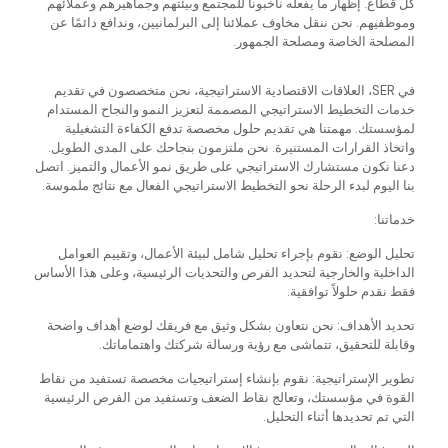
كل قطاع. إظهار ما يفعله ناخبونا للمجتمع وبيئتهم وجماهيرهم وعملائهم
وموظفيهم. نحن ننقل مخاوف عملائنا إلى البرلمانيين، وندافع دائمًا عن
المصلحة الخاصة ومصلحة الجمهور.
في SER، العلاقات الاقتصادية الاستراتيجية، نحن متخصصون في تقديم
خدمات التخطيط الاستراتيجي المصممة لتعزيز النمو والنجاح المستدام
لمؤسستك. مهمتنا هي تقديم حلول مخصصة تدفع الكفاءة التشغيلية
واتخاذ القرارات المستنيرة. نحن ملتزمون بنجاحك على المدى الطويل.
دعنا نكون مستشارك الاستراتيجي على طريق نمو الأعمال والتميز. اتصل
بنا اليوم لبدء الرحلة نحو التخطيط الاستراتيجي الفعال مع نتائج ملموسة.
خدماتنا:
تحليل الوضع: نقوم بإجراء تحليل شامل لبيئة الأعمال، وتقييم العوامل
الداخلية والخارجية لتحديد الفرص والتحديات الرئيسية، وعلى هذا الأساس
فقط نقدم حلولاً توافقية.
تحديد الأهداف: نحن نتعاون بشكل وثيق مع فريقك لوضع أهداف واضحة
وقابلة للتحقيق، تتماشى مع رؤية ورسالة شركتك واهتماماتك.
تطوير الإستراتيجية: نقوم بإنشاء إستراتيجيات مخصصة تستفيد من نقاط
القوة في مؤسستك، وتعالج نقاط الضعف وتستفيد من الفرص الرئيسية
التي تم تحديدها أثناء التحليل.